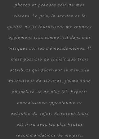
photos et prendre soin de mes
clients. Le prix, le service et la
qualité qu'ils fournissent me rendent
également très compétitif dans mes
marques sur les mêmes domaines. Il
n'est possible de choisir que trois
attributs qui décrivent le mieux le
fournisseur de services, j'aime donc
en inclure un de plus ici: Expert:
connaissance approfondie et
détaillée du sujet. Krishtech India
est livré avec les plus hautes
recommandations de ma part.