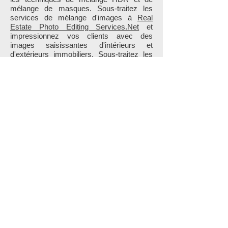
mélange de masques. Sous-traitez les
services de mélange d'images à
Real
Estate Photo Editing Services.Net
et
impressionnez vos clients avec des
images saisissantes d'intérieurs et
d'extérieurs immobiliers.
Sous-traitez les
services de mélange d'images à REPES
et accédez à des images parfaitement
mélangées et d'une grande clarté.
Services d'assemblage d'images
Si vous voulez une seule image grand
angle créée à partir de plusieurs images
pertinentes, vous êtes au bon endroit.
Chez
REPES
, nous avons des
professionnels qualifiés dans la création de
panorama, VR 360, qui peuvent créer un
panoramique sans couture en utilisant les
dernières techniques d'assemblage
d'images. Une image panoramique peut
vous aider à capturer une vue plus large.
Chez
Real Estate Photo Editing
Services.Net
, nous suivons un processus