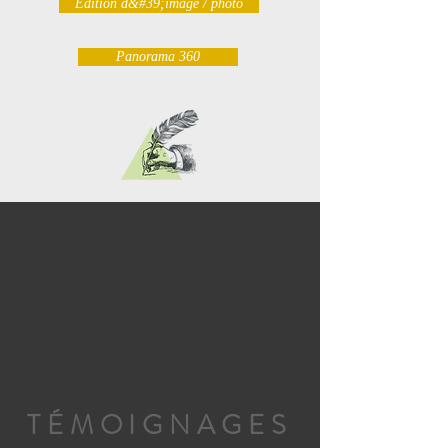
Édition d&#39;image / photo
Panorama 360
TÉMOIGNAGES