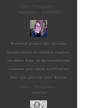
Eirik / Photographe /
Propriétaire - NORVÈGE
Krishtech produit des résultats
exceptionnels et respecte toujours
les délais fixés. Je les recommande
vivement pour toute modification
dont vous pourriez avoir besoin.
Loren / Photographe /
Australie